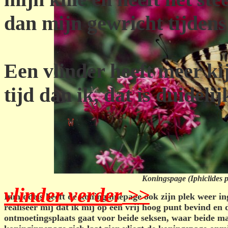
dan mijn gewricht tijdens
Een vlinder heeft meer ki
tijd dan ik, dat is duidelij
Koningspage (Iphiclides p
vlinder verder
>>
Inmiddels heeft de koninginnepage ook zijn plek weer i
realiseer mij dat ik mij op een vrij hoog punt bevind en 
ontmoetingsplaats gaat voor beide seksen, waar beide m