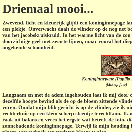
Driemaal mooi...
Zwevend, licht en kleurrijk glijdt een koninginnepage la
een plekje. Onverwacht daalt de vlinder op de nog net 
van het jacobskruiskruid. In het warme licht van de zon 
doorzichtige geel met zwarte lijnen, maar vooral het die
ongekende schoonheid.
Koninginnepage (Papilio
(klik op foto)
Langzaam en met de adem ingehouden laat ik mij door d
dezelfde hoogte bevind als de op de bloem zittende vlinde
voren. Omdat mijn blik gericht is op de vlinder, zie ik ni
rechterknie op een klein scherp steentje terecht­kom. Ik 
raak uit balans en vrees het ergste wat betreft de foto, d
zonnebadende koninginnepage. Terwijl ik mijn houding he