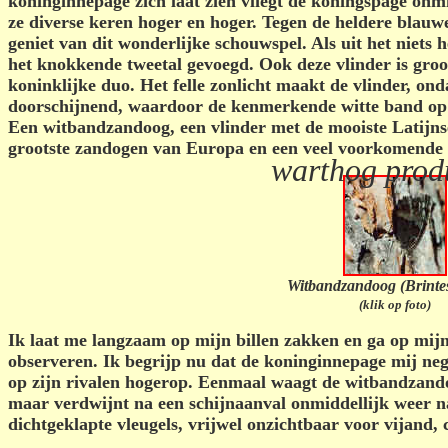
koninginnepage zich laat zien vliegt de koningspage onmi
ze diverse keren hoger en hoger. Tegen de heldere blauwe 
geniet van dit wonderlijke schouwspel. Als uit het niets h
het knokkende tweetal gevoegd. Ook deze vlinder is groot
koninklijke duo. Het felle zonlicht maakt de vlinder, ond
doorschijnend, waardoor de kenmerkende witte band op d
Een witbandzandoog, een vlinder met de mooiste Latijns
grootste zandogen van Europa en een veel voorkomende 
warthog prod
Witbandzandoog (Brintes
(klik op foto)
Ik laat me langzaam op mijn billen zakken en ga op mij
observeren. Ik begrijp nu dat de koninginnepage mij nege
op zijn rivalen hogerop. Eenmaal waagt de witbandzand
maar verdwijnt na een schijnaanval onmiddellijk weer n
dichtgeklapte vleugels, vrijwel onzichtbaar voor vijand, 