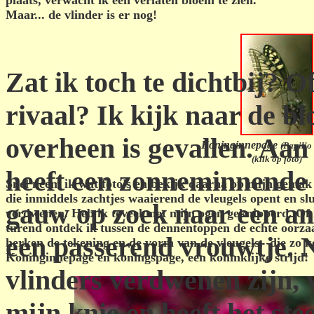
plaats, verwacht ik een verlaten bloem te zien.
Maar... de vlinder is er nog!
Zat ik toch te dichtbij? Of
rivaal? Ik kijk naar de 
overheen is gevallen. Aan
Koninginnepage
(Papili
(klik op foto)
heeft een zonneminnende v
Snel neem ik wat foto's en bekijk daarna op mijn gemak
die inmiddels zachtjes waaierend de vleugels opent en slu
gauw op zoek naar een an
verdwenen. Heb ik teveel met mijn ogen geknipperd. Of
turend ontdek ik tussen de dennentoppen de echte oorza
een passerend vrouwtje. N
herken de tekening en de vorm van de vleugels,
die zo 
Koninginnepage en koningspage, een koninklijke strijd!
vlinders verdwenen zijn, v
mijn knie en heeft het st