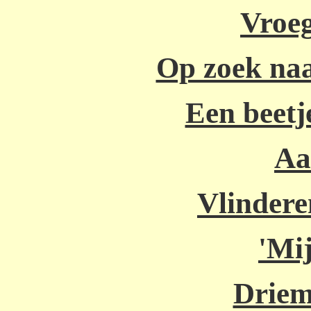
Vroeg
Op zoek naa
Een beetj
Aa
Vlinderen
'Mij
Driem